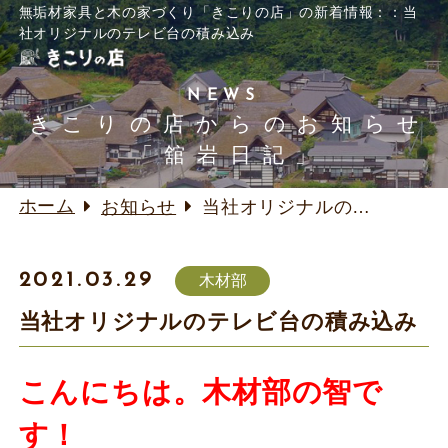
無垢材家具と木の家づくり「きこりの店」の新着情報：：当
社オリジナルのテレビ台の積み込み
NEWS
きこりの店からのお知らせ
「舘岩日記」
ホーム
お知らせ
当社オリジナルのテレビ台の積み込み
2021.03.29
木材部
当社オリジナルのテレビ台の積み込み
こんにちは。木材部の智で
す！