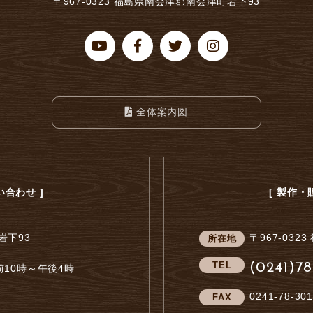
〒967-0323 福島県南会津郡南会津町岩下93
全体案内図
合わせ ]
[ 製作
岩下93
〒967-0323
所在地
TEL
(0241)78
10時～午後4時
0241-78-301
FAX