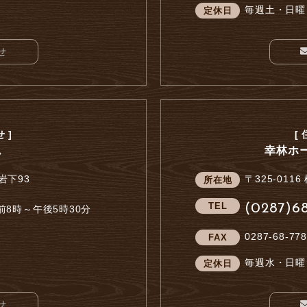
毎週土・日曜
定休日
せ
 ]
[
ム
幸林ホ
岩下93
〒325-0116
所在地
TEL
(0287)68
8時～午後5時30分
0287-68-77
FAX
毎週水・日曜
定休日
せ