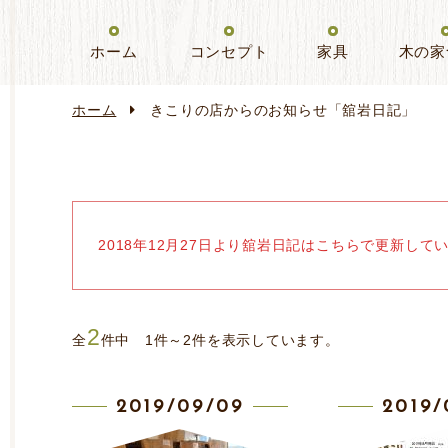
ホーム
コンセプト
家具
木の家
ホーム
きこりの店からの
お知らせ
「舘岩日記」
2018年12月27日より舘岩日記はこちらで更新して
2
全
件中 1件～2件を表示しています。
2019/09/09
2019/