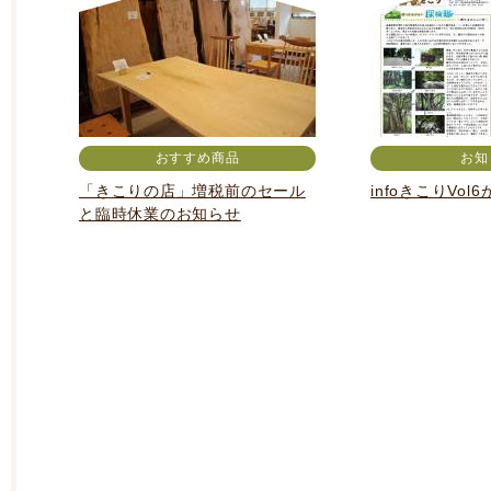
おすすめ商品
お知
「きこりの店」増税前のセール
infoきこりVo
と臨時休業のお知らせ