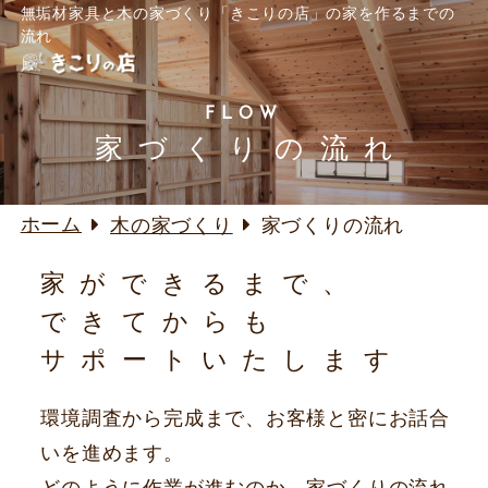
無垢材家具と木の家づくり「きこりの店」の家を作るまでの
流れ
FLOW
家づくりの流れ
ホーム
木の家づくり
家づくりの流れ
家ができるまで、
できてからも
サポートいたします
環境調査から完成まで、お客様と密にお話合
いを進めます。
どのように作業が進むのか、家づくりの流れ