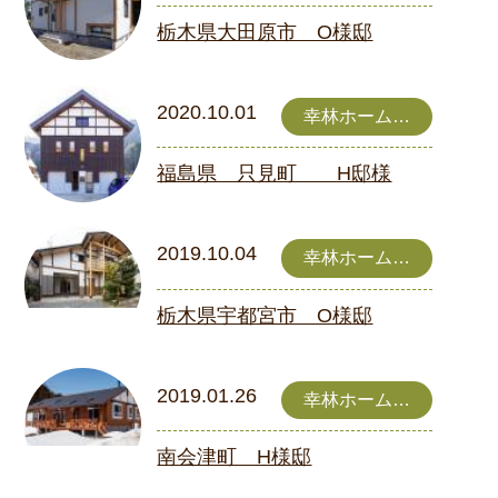
きこり家
栃木県大田原市 O様邸
2020.10.01
幸林ホーム
きこり家
福島県 只見町 H邸様
2019.10.04
幸林ホーム
きこり家
栃木県宇都宮市 O様邸
2019.01.26
幸林ホーム
きこり家
南会津町 H様邸