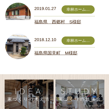
2019.01.27
幸林ホーム
きこり家
福島県 西郷村 S様邸
2018.12.10
幸林ホーム
きこり家
福島県国見町 M様邸
IDEA
STUDY
家づくりの考え方
家づくりの勉強会