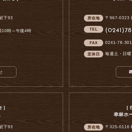
岩下93
〒967-0323
所在地
TEL
(0241)78
10時～午後4時
0241-78-301
FAX
毎週土・日曜
定休日
せ
 ]
[
ム
幸林ホ
岩下93
〒325-0116
所在地