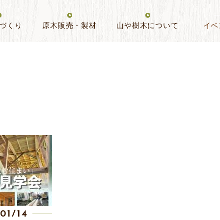
づくり
原木販売・製材
山や樹木について
イベ
01/14