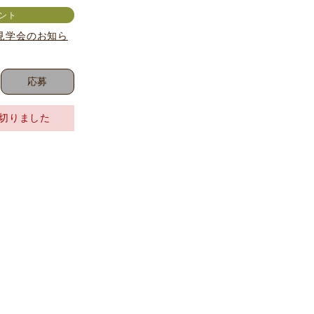
ント
見学会のお知ら
応募
切りました