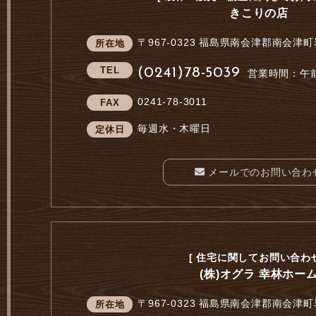
きこりの店
〒967-0323
福島県南会津郡南会津町
所在地
TEL
(0241)78-5039
営業時間：午前
0241-78-3011
FAX
毎週水・木曜日
定休日
メールでのお問い合わ
[ 住宅に関してお問い合わせ
(株)オグラ 幸林ホー
〒967-0323
福島県南会津郡南会津町
所在地