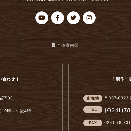
全体案内図
合わせ ]
[ 製作
岩下93
〒967-0323
所在地
TEL
(0241)78
10時～午後4時
0241-78-301
FAX