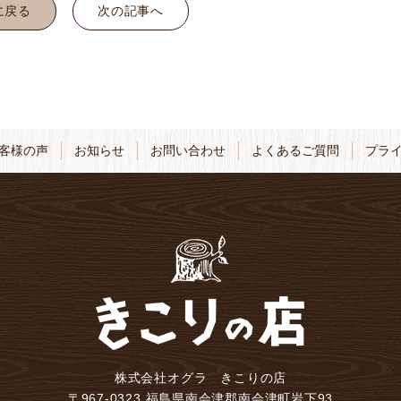
に戻る
次の記事へ
客様の声
お知らせ
お問い合わせ
よくあるご質問
プラ
株式会社オグラ きこりの店
〒967-0323 福島県南会津郡南会津町岩下93