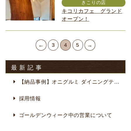
きこりの店
キコリカフェ グランド
オープン！
←
3
4
5
→
最新記事
【納品事例】オニグルミ ダイニングテーブル
採用情報
ゴールデンウィーク中の営業について