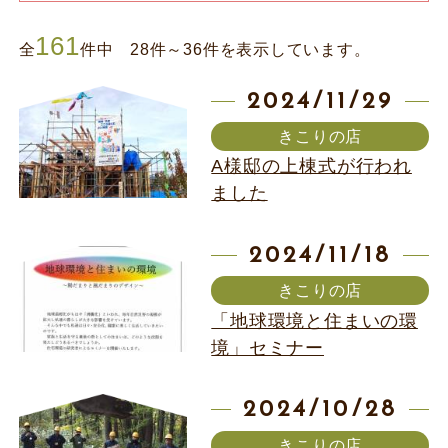
161
全
件中 28件～36件を表示しています。
2024/11/29
きこりの店
A様邸の上棟式が行われ
ました
2024/11/18
きこりの店
「地球環境と住まいの環
境」セミナー
2024/10/28
きこりの店