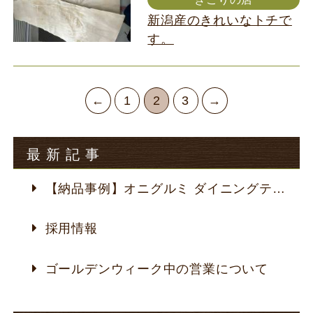
新潟産のきれいなトチで
す。
←
1
2
3
→
最新記事
【納品事例】オニグルミ ダイニングテーブル
採用情報
ゴールデンウィーク中の営業について